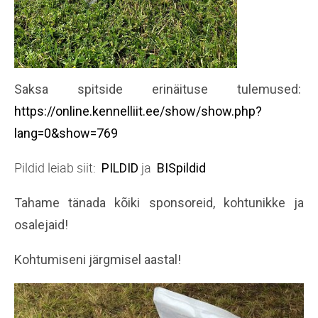
Saksa spitside erinäituse tulemused:
https://online.kennelliit.ee/show/show.php?
lang=0&show=769
Pildid leiab siit:
ja
PILDID
BISpildid
Tahame tänada kõiki sponsoreid, kohtunikke ja
osalejaid!
Kohtumiseni järgmisel aastal!