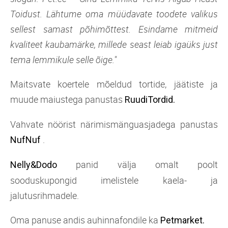
Toidust. Lähtume oma müüdavate toodete valikus
sellest samast põhimõttest. Esindame mitmeid
kvaliteet kaubamärke, millede seast leiab igaüks just
tema lemmikule selle õige."
Maitsvate koertele mõeldud tortide, jäätiste ja
muude maiustega panustas
RuudiTordid.
Vahvate nöörist närimismänguasjadega panustas
.
NufNuf
panid välja omalt poolt
Nelly&Dodo
sooduskupongid imelistele kaela- ja
jalutusrihmadele.
Oma panuse andis auhinnafondile ka
Petmarket.