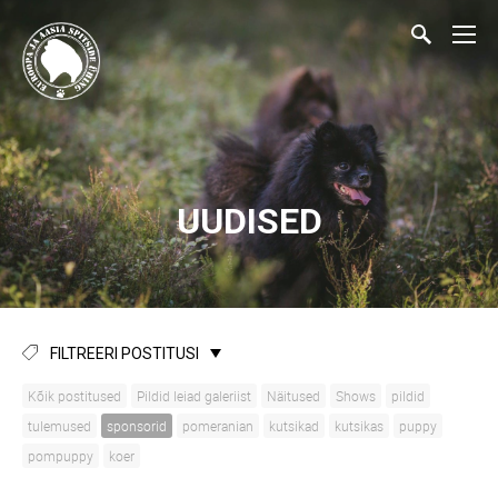
UUDISED
FILTREERI POSTITUSI
Kõik postitused
Pildid leiad galeriist
Näitused
Shows
pildid
tulemused
sponsorid
pomeranian
kutsikad
kutsikas
puppy
pompuppy
koer