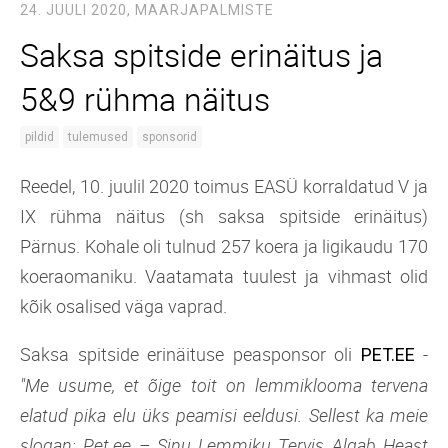
24. JUULI 2020,
MAARJAPALMISTE
Saksa spitside erinäitus ja
5&9 rühma näitus
pildid
tulemused
sponsorid
Reedel, 10. juulil 2020 toimus EASÜ korraldatud V ja
IX rühma näitus (sh saksa spitside erinäitus)
Pärnus. Kohale oli tulnud 257 koera ja ligikaudu 170
koeraomaniku. Vaatamata tuulest ja vihmast olid
kõik osalised väga vaprad.
Saksa spitside erinäituse peasponsor oli
-
PET.EE
"Me usume, et õige toit on lemmiklooma tervena
elatud pika elu üks peamisi eeldusi. Sellest ka meie
slogan: Pet.ee – Sinu Lemmiku Tervis Algab Heast