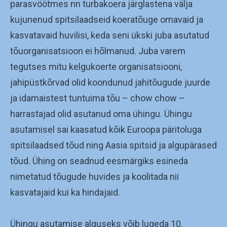
parasvöötmes nn turbakoera järglastena välja
kujunenud spitsilaadseid koeratõuge omavaid ja
kasvatavaid huvilisi, keda seni ükski juba asutatud
tõuorganisatsioon ei hõlmanud. Juba varem
tegutses mitu kelgukoerte organisatsiooni,
jahipüstkõrvad olid koondunud jahitõugude juurde
ja idamaistest tuntuima tõu – chow chow –
harrastajad olid asutanud oma ühingu. Ühingu
asutamisel sai kaasatud kõik Euroopa päritoluga
spitsilaadsed tõud ning Aasia spitsid ja algupärased
tõud. Ühing on seadnud eesmärgiks esineda
nimetatud tõugude huvides ja koolitada nii
kasvatajaid kui ka hindajaid.
Ühingu asutamise alguseks võib lugeda 10.