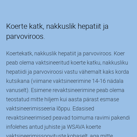
Koerte katk, nakkuslik hepatiit ja
parvoviroos.
Koertekatk, nakkuslik hepatiit ja parvoviroos. Koer
peab olema vaktsineeritud koerte katku, nakkusliku
hepatiidi ja parvoviroosi vastu vähemalt kaks korda
kutsikana (viimane vaktsineerimine 14-16 nädala
vanuselt). Esimene revaktsineerimine peab olema
teostatud mitte hiljem kui aasta pärast esmase
vaktsineerimisseeria lõppu. Edasised
revaktsineerimised peavad toimuma ravimi pakendi
infolehes antud juhiste ja WSAVA koerte
vaktsineerimissoovituste kohaselt, aga mitte