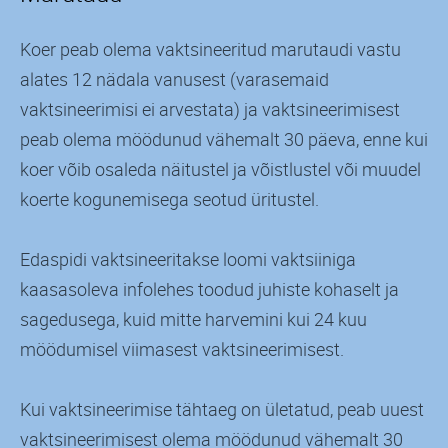
Koer peab olema vaktsineeritud marutaudi vastu
alates 12 nädala vanusest (varasemaid
vaktsineerimisi ei arvestata) ja vaktsineerimisest
peab olema möödunud vähemalt 30 päeva, enne kui
koer võib osaleda näitustel ja võistlustel või muudel
koerte kogunemisega seotud üritustel.
Edaspidi vaktsineeritakse loomi vaktsiiniga
kaasasoleva infolehes toodud juhiste kohaselt ja
sagedusega, kuid mitte harvemini kui 24 kuu
möödumisel viimasest vaktsineerimisest.
Kui vaktsineerimise tähtaeg on ületatud, peab uuest
vaktsineerimisest olema möödunud vähemalt 30