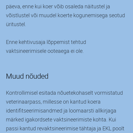
päeva, enne kui koer võib osaleda näitustel ja
võistlustel või muudel koerte kogunemisega seotud
üritustel.
Enne kehtivusaja lõppemist tehtud
vaktsineerimisele ooteaega ei ole.
Muud nõuded
Kontrollimisel esitada nõuetekohaselt vormistatud
veterinaarpass, millesse on kantud koera
identifitseerimisandmed ja loomaarsti allkirjaga
märked igakordsete vaktsineerimiste kohta. Kui
passi kantud revaktsineerimise tähtaja ja EKL poolt