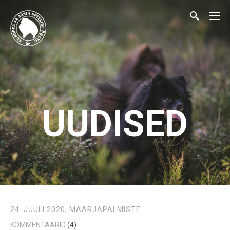
UUDISED
24. JUULI 2020,
MAARJAPALMISTE
KOMMENTAARID
(4)