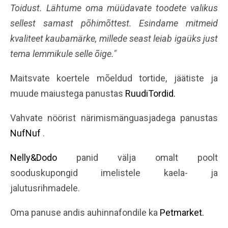
Toidust. Lähtume oma müüdavate toodete valikus
sellest samast põhimõttest. Esindame mitmeid
kvaliteet kaubamärke, millede seast leiab igaüks just
tema lemmikule selle õige."
Maitsvate koertele mõeldud tortide, jäätiste ja
muude maiustega panustas
RuudiTordid.
Vahvate nöörist närimismänguasjadega panustas
NufNuf
.
Nelly&Dodo
panid välja omalt poolt
sooduskupongid imelistele kaela- ja
jalutusrihmadele.
Oma panuse andis auhinnafondile ka
Petmarket.