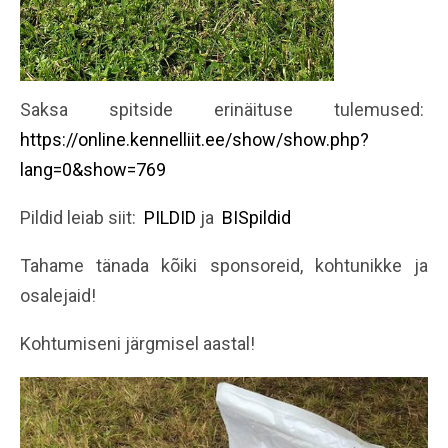
Saksa spitside erinäituse tulemused:
https://online.kennelliit.ee/show/show.php?
lang=0&show=769
Pildid leiab siit:
PILDID
ja
BISpildid
Tahame tänada kõiki sponsoreid, kohtunikke ja
osalejaid!
Kohtumiseni järgmisel aastal!