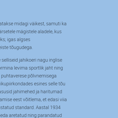
atakse midagi väikest, samuti ka
rsetele mägistele aladele, kus
ks; igas algses
eiste tõugudega.
elliseid jahikoeri nagu inglise
rmina levima sportlik jaht ning
ga; puhtaverese põlvnemisega
kupiirkondades esines selle tõu
 asusid jahimehed ja haritumad
amise eest võitlema, et edasi viia
lustatud standard. Aastal 1934
n teda aretatud ning parandatud