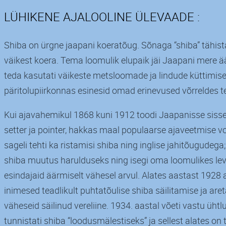
LÜHIKENE AJALOOLINE ÜLEVAADE :
Shiba on ürgne jaapani koeratõug. Sõnaga “shiba” tähist
väikest koera. Tema loomulik elupaik jäi Jaapani mere ää
teda kasutati väikeste metsloomade ja lindude küttimise
päritolupiirkonnas esinesid omad erinevused võrreldes t
Kui ajavahemikul 1868 kuni 1912 toodi Jaapanisse sisse s
setter ja pointer, hakkas maal populaarse ajaveetmise vo
sageli tehti ka ristamisi shiba ning inglise jahitõugude
shiba muutus harulduseks ning isegi oma loomulikes levi
esindajaid äärmiselt vähesel arvul. Alates aastast 1928
inimesed teadlikult puhtatõulise shiba säilitamise ja aret
väheseid säilinud vereliine. 1934. aastal võeti vastu üht
tunnistati shiba “loodusmälestiseks” ja sellest alates o