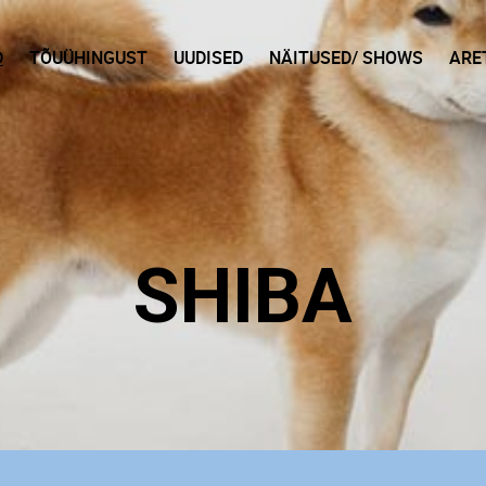
D
TÕUÜHINGUST
UUDISED
NÄITUSED/ SHOWS
ARE
SHIBA