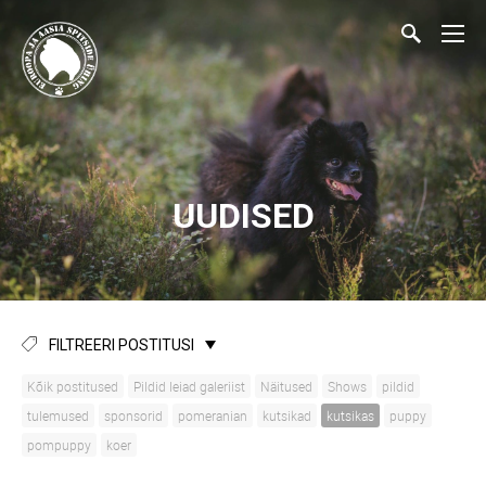
UUDISED
FILTREERI POSTITUSI
Kõik postitused
Pildid leiad galeriist
Näitused
Shows
pildid
tulemused
sponsorid
pomeranian
kutsikad
kutsikas
puppy
pompuppy
koer