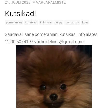
21. JUULI 2023,
MAARJAPALMISTE
Kutsikad!
pomeranian
kutsikad
kutsikas
puppy
pompuppy
koer
Saadaval isane pomeraniani kutsikas. Info alates
12:00 5074197 või heidelinds@gmail.com