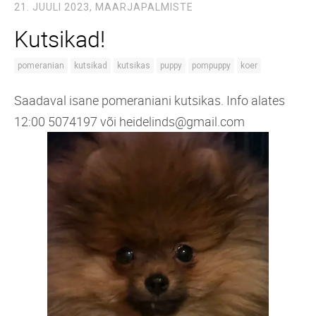
21. JUULI 2023,
MAARJAPALMISTE
Kutsikad!
pomeranian
kutsikad
kutsikas
puppy
pompuppy
koer
Saadaval isane pomeraniani kutsikas. Info alates
12:00 5074197 või heidelinds@gmail.com