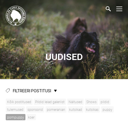
UUDISED
FILTREERI POSTITUSI
Kõik postitused
Pildid leiad galeriist
Näitused
Shows
pildid
tulemused
sponsorid
pomeranian
kutsikad
kutsikas
puppy
pompuppy
koer