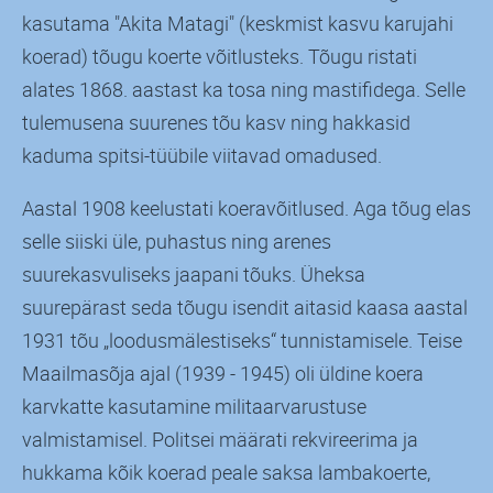
kasutama "Akita Matagi" (keskmist kasvu karujahi
koerad) tõugu koerte võitlusteks. Tõugu ristati
alates 1868. aastast ka tosa ning mastifidega. Selle
tulemusena suurenes tõu kasv ning hakkasid
kaduma spitsi-tüübile viitavad omadused.
Aastal 1908 keelustati koeravõitlused. Aga tõug elas
selle siiski üle, puhastus ning arenes
suurekasvuliseks jaapani tõuks. Üheksa
suurepärast seda tõugu isendit aitasid kaasa aastal
1931 tõu „loodusmälestiseks“ tunnistamisele. Teise
Maailmasõja ajal (1939 - 1945) oli üldine koera
karvkatte kasutamine militaarvarustuse
valmistamisel. Politsei määrati rekvireerima ja
hukkama kõik koerad peale saksa lambakoerte,