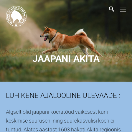
JAAPANI AKITA
LÜHIKENE AJALOOLINE ÜLEVAADE :
Algselt olid jaapani koeratõud väikesest kuni
keskmise suuruseni ning suurekasvulisi koeri ei
tuntud. Alates aastast 1603 hakati Akita regioonis