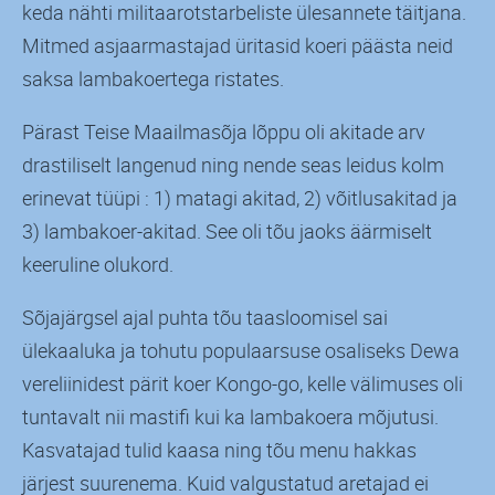
keda nähti militaarotstarbeliste ülesannete täitjana.
Mitmed asjaarmastajad üritasid koeri päästa neid
saksa lambakoertega ristates.
Pärast Teise Maailmasõja lõppu oli akitade arv
drastiliselt langenud ning nende seas leidus kolm
erinevat tüüpi : 1) matagi akitad, 2) võitlusakitad ja
3) lambakoer-akitad. See oli tõu jaoks äärmiselt
keeruline olukord.
Sõjajärgsel ajal puhta tõu taasloomisel sai
ülekaaluka ja tohutu populaarsuse osaliseks Dewa
vereliinidest pärit koer Kongo-go, kelle välimuses oli
tuntavalt nii mastifi kui ka lambakoera mõjutusi.
Kasvatajad tulid kaasa ning tõu menu hakkas
järjest suurenema. Kuid valgustatud aretajad ei