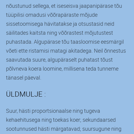
nõustunud sellega, et iseseisva jaapanipärase tõu
tüüpilisi omadusi võõrapäraste mõjude
sissetoomisega hävitatakse ja otsustasid neid
säilitades kaitsta ning võõrastest mõjutustest
puhastada. Algupärase tõu taasloomise eesmärgil
võeti ette ristamisi matagi akitadega. Neil õnnestus
saavutada suure, algupäraselt puhatast tõust
põlvneva koera loomine, millisena teda tunneme
tänasel päeval.
ÜLDMULJE :
Suur, hästi proportsionaalse ning tugeva
kehaehitusega ning toekas koer; sekundaarsed
sootunnused hästi märgatavad; suursugune ning