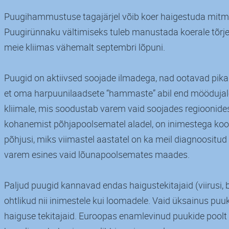
Puugihammustuse tagajärjel võib koer haigestuda mitm
Puugirünnaku vältimiseks tuleb manustada koerale tõrj
meie kliimas vähemalt septembri lõpuni.
Puugid on aktiivsed soojade ilmadega, nad ootavad pikas
et oma harpuunilaadsete “hammaste” abil end möödujale
kliimale, mis soodustab varem vaid soojades regioonide
kohanemist põhjapoolsematel aladel, on inimestega koo
põhjusi, miks viimastel aastatel on ka meil diagnoositud
varem esines vaid lõunapoolsemates maades.
Paljud puugid kannavad endas haigustekitajaid (viirusi, b
ohtlikud nii inimestele kui loomadele. Vaid üksainus pu
haiguse tekitajaid. Euroopas enamlevinud puukide poolt