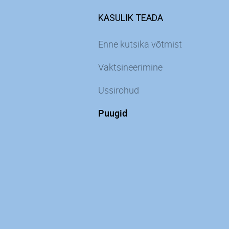
KASULIK TEADA
Enne kutsika võtmist
Vaktsineerimine
Ussirohud
Puugid