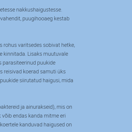
etesse nakkushaigustesse.
evahendit, puugihooaeg kestab
 rohus varitsedes sobivat hetke,
 kinnitada. Lisaks muutuvale
s parasiteerinud puukide
s reisivad koerad samuti üks
 puukide siirutatud haigusi, mida
aktereid ja ainurakseid), mis on
uk võib endas kanda mitme eri
 koertele kanduvad haigused on