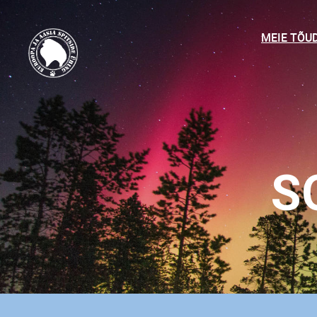
MEIE TÕU
S