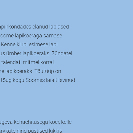
piirkondades elanud laplased
soome lapikoeraga sarnase
 Kennelklubi esimese lapi
us ümber lapikoeraks. 70ndatel
 täiendati mitmel korral.
me lapikoeraks. Tõutüüp on
e tõug kogu Soomes laialt levinud
ugeva kehaehitusega koer, kelle
karvkate ning püstised kikkis