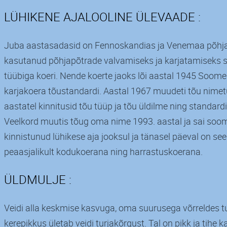
LÜHIKENE AJALOOLINE ÜLEVAADE :
Juba aastasadasid on Fennoskandias ja Venemaa põhja
kasutanud põhjapõtrade valvamiseks ja karjatamiseks 
tüübiga koeri. Nende koerte jaoks lõi aastal 1945 Soome
karjakoera tõustandardi. Aastal 1967 muudeti tõu nimet
aastatel kinnitusid tõu tüüp ja tõu üldilme ning standardi
Veelkord muutis tõug oma nime 1993. aastal ja sai soo
kinnistunud lühikese aja jooksul ja tänasel päeval on se
peaasjalikult kodukoerana ning harrastuskoerana.
ÜLDMULJE :
Veidi alla keskmise kasvuga, oma suurusega võrreldes t
kerepikkus ületab veidi turjakõrgust. Tal on pikk ja tihe 