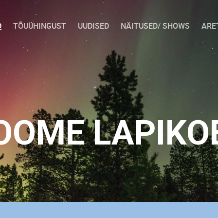
D
TÕUÜHINGUST
UUDISED
NÄITUSED/ SHOWS
ARE
OOME LAPIKO