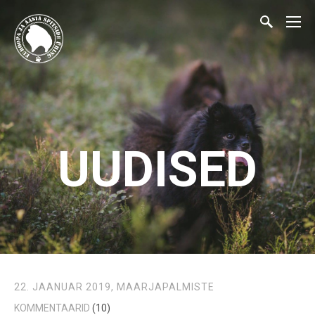
UUDISED
22. JAANUAR 2019,
MAARJAPALMISTE
KOMMENTAARID
(10)