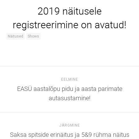
2019 näitusele
registreerimine on avatud!
Näitused
Shows
EELMINE
EASÜ aastalõpu pidu ja aasta parimate
autasustamine!
JÄRGMINE
Saksa spitside erinäitus ja 5&9 rühma näitus