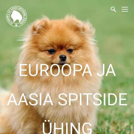
EUROOPA JA
AASIA SPITSIDE
ÜHING